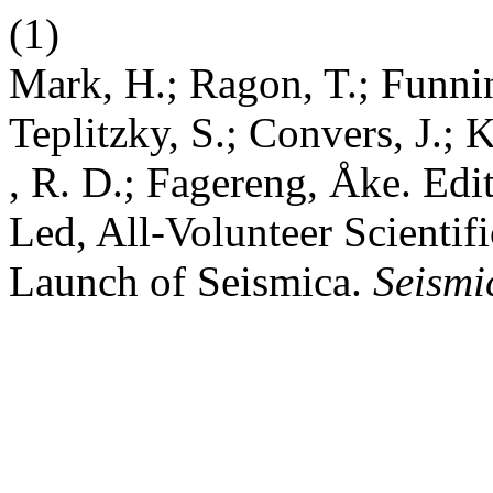
(1)
Mark, H.; Ragon, T.; Funnin
Teplitzky, S.; Convers, J.;
, R. D.; Fagereng, Åke. Ed
Led, All-Volunteer Scientif
Launch of Seismica.
Seismi