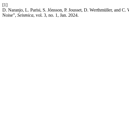
[1]
D. Naranjo, L. Parisi, S. Jónsson, P. Jousset, D. Werthmüller, and
Noise”,
Seismica
, vol. 3, no. 1, Jan. 2024.